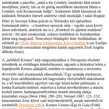
indulhattak a pincébe, „mint a kis Gömböc mindenki által ismert
meséjében, [mert], bár az én görög mesélőkön iskolázott fülem a
Gömböc szót Kronosznak hallja”. Szekretere fölött bizonnyal ott
találnánk Hésiodos
Istenek születése
című munkáját, s talán Bognár
4
Péter és Szvoren Edina polcán is.
Hésiodos két egészében
fennmaradt műve – a homérosi eposzok után – egyike azon kevés
ókori műveknek, amelyek ma is a „Kötelező és ajánlott irodalom”
polcon / fül alatt sorakoznak; számos kiadásban és formátumban
jelent meg magyarul, Trencsényi-Waldapfel Imre fordításában; de
elérhető az
OSzK Magyar Elektronikus Könyvtárában
is (az Európa
Diákkönyvtár-sorozatban megjelent kiadás jegyzeteit Zsolt Angéla
állította össze).
A „kérődző Kronos”-kép magyarázatához a
Theogonia
részletei
jelenthetik az elsődleges kiindulópontot, ugyanis a hésiodosi leírás a
legteljesebb Kronos alakjáról, emellett ez tartalmazza a nevezetes
5
devoratio
első részletesebb elbeszélését.
Úgy szokták értelmezni,
hogy Zeus utódlásmítosza két hagyomány ötvözéséből alakulhatott
ki: a kő lenyeléséhez egyrészt van egy közel-keleti párhuzam, a
hettita Kumarbi-történet, másrészt a krétai nevelkedésben a minósi
korból ismert, barlangszentélyekben tisztelt istenség alakja
köszönhet vissza (West 1966, 290–293; Versnel 1987, 121–152;
kimondottan Zeus kővel való helyettesítéséről, annak méretéről és
eredetéről:
Davidson 1995
).
Kronos Uranos (Ég) és Gaia (Föld)