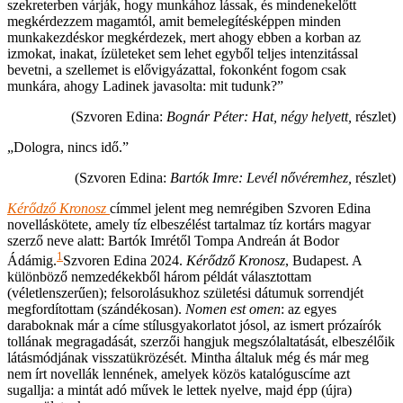
szekreterben várják, hogy munkához lássak, és mindenekelőtt
megkérdezzem magamtól, amit bemelegítésképpen minden
munkakezdéskor megkérdezek, mert ahogy ebben a korban az
izmokat, inakat, ízületeket sem lehet egyből teljes intenzitással
bevetni, a szellemet is elővigyázattal, fokonként fogom csak
munkára, ahogy Ladinek javasolta: mit tudunk?”
(Szvoren Edina:
Bognár Péter: Hat, négy helyett,
részlet)
„Dologra, nincs idő.”
(Szvoren Edina:
Bartók Imre: Levél nővéremhez,
részlet)
Kérődző Kronosz
címmel jelent meg nemrégiben Szvoren Edina
novelláskötete, amely tíz elbeszélést tartalmaz tíz kortárs magyar
szerző neve alatt: Bartók Imrétől Tompa Andreán át Bodor
1
Ádámig.
Szvoren Edina 2024.
Kérődző Kronosz
, Budapest. A
különböző nemzedékekből három példát választottam
(véletlenszerűen); felsorolásukhoz születési dátumuk sorrendjét
megfordítottam (szándékosan).
Nomen est omen
: az egyes
daraboknak már a címe stílusgyakorlatot jósol, az ismert prózaírók
tollának megragadását, szerzői hangjuk megszólaltatását, elbeszélőik
látásmódjának visszatükrözését. Mintha általuk még és már meg
nem írt novellák lennének, amelyek közös katalóguscíme azt
sugallja: a mintát adó művek le lettek nyelve, majd épp (újra)