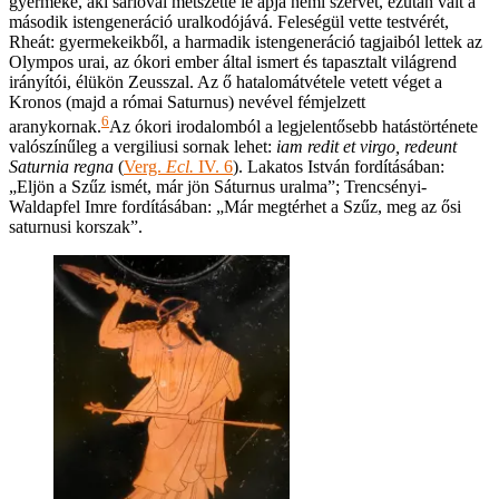
gyermeke, aki sarlóval metszette le apja nemi szervét, ezután vált a
második istengeneráció uralkodójává. Feleségül vette testvérét,
Rheát: gyermekeikből, a harmadik istengeneráció tagjaiból lettek az
Olympos urai, az ókori ember által ismert és tapasztalt világrend
irányítói, élükön Zeusszal. Az ő hatalomátvétele vetett véget a
Kronos (majd a római Saturnus) nevével fémjelzett
6
aranykornak.
Az ókori irodalomból a legjelentősebb hatástörténete
valószínűleg a vergiliusi sornak lehet:
iam redit et virgo, redeunt
Saturnia regna
(
Verg.
Ecl.
IV. 6
). Lakatos István fordításában:
„Eljön a Szűz ismét, már jön Sáturnus uralma”; Trencsényi-
Waldapfel Imre fordításában: „Már megtérhet a Szűz, meg az ősi
saturnusi korszak”.