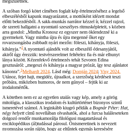
megszületnek.
A szóban forgó kötet címében foglalt kép értelmezéséhez a legelső
elbeszélésből kapunk magyarázatot, a mottóként idézett mondat
előtti bekezdésből. A sakk-munkás narrátor kézzel ír, kézzel rajzol,
de szereti hallgatni a nyomtató szeszélyes ritmusképleteit, s közben
arra gondol: „Mintha Kronosz ez egyszer nem öklendezné ki a
gyermekeit. Vagy mintha újra és újra megenné őket egy
rovarzsongásba zsibbadt nyári mezőn: föleszi, kihányja, föleszi,
2
kihányja.”
A nyomtató ajándék volt az elbeszélő édesanyjától,
akiről úgy érezzük: testvérszerelmet feltételez fia és már elhunyt
lánya között.
Kézenfekvő értelmezés tehát Szvoren Edina
gesztusáról: „megeszi és kihányja a magyar prózát, így tesz ajánlatot
3
kánonra”.
Melhardt 2024
. Lásd még:
Domján 2024
;
Visy 2024.
Utánoz, fejet hajt, megidéz, újraalkot, a szerzőség kérdéseit teszi
próbára, miközben humoros, de nem gúnyol – fejtik ki az
irodalomértők.
A kötetben nem ez az egyetlen utalás vagy kép, amely a görög
mitológia, a klasszikus irodalom és kultúrtörténet bizonyos szintű
ismeretével számol. A leginkább kiugró példák a
Bognár Péter: Hat,
négy helyett
című novellában olvashatók, ahol a furcsa haláleseteken
dolgozó rendőr munkamorálja filológusi magatartással és
enciklopédikus (ál)tudással párosul. Önismeretinek is nevezett
nyomozása során rájön, hogy az eltűntek egymás keresésére