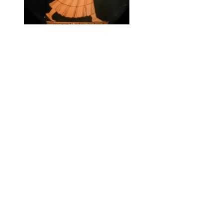
Zeus kezében villámmal és
sképtronnal
(
athéni vörösalakos nyakamphora
,
Berlin-festő, Kr. e. 480-470 körül)
© The Trustees of the British Museum
/ CC BY-NC-SA 4.0
Hésiodos elbeszélése szerint
(
Theog.
453–506)
Kronos már
királyként kapta szüleitől azt a jóslatot, hogy hatalmára gyermeke
jelent majd veszélyt, ezért születésük után mindegyiküket lenyelte.
Rhea bánatában szintén szüleikhez fordult: Gaia Krétán egy
barlangban rejtette el unokáját (azaz Zeus Földanya gyermekévé
lett), Rhea pedig a csecsemő helyett pólyába tekert követ nyújtott
férjének. Zeus az évek fordultával hamarosan felnőtt, és elérte, hogy
a nagy Kronos kihányja gyermekeit. Elsőként a kő látott újra
napvilágot, utolsóként az eredetileg elsőszülött Hestia: így született
meg a legidősebb a legfiatalabbként, s őrizte meg pozícióját Zeus a
legidősebb szülöttként. Kiszabadította láncaik alól apja testvéreit, a
titánokat: hálából ők ajándékozták az új uralkodónak a villám erejét
és a mennydörgést – Zeus így vált az ég általunk is ismert urává.