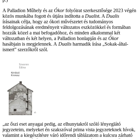
A Palladion Műhely és az
Ókor
folyóirat szerkesztősége 2023 végén
közös munkába fogott és útjára indította a
Dualis
t. A
Dualis
írásainak célja, hogy az ókori művészetet és tudományos
feldolgozásának eredményeit változatos eszközökkel és formában
hozzák közel a mai befogadóhoz, és minden alkalommal két
változatban és két helyen, a Palladion honlapján és az
Ókor
hasábjain is megjelennek. A
Dualis
harmadik írása „Sokak-által-
ismert” szerzőkről szól.
„az őszi eset anyagai pedig, az elhunytakról szóló lényeglátó
jegyzeteim, melyeket én szakszóval prima vista jegyzeteknek hívok,
valamint a kiegészítésre váró időrendi táblázatom a kulcsra zárható