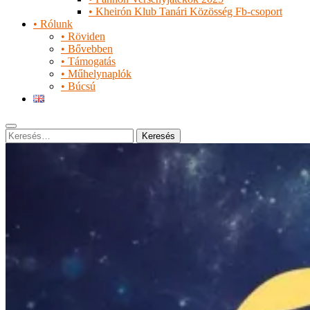
• Kheirón Klub Tanári Közösség Fb-csoport
• Rólunk
• Röviden
• Bővebben
• Támogatás
• Műhelynaplók
• Búcsú
Keresés
Keresés: