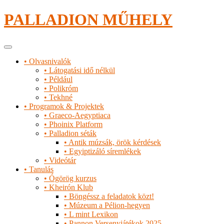
Tartalomhoz
PALLADION MŰHELY
Elsődleges
menü
• Olvasnivalók
• Látogatási idő nélkül
• Például
• Polikróm
• Tekhné
• Programok & Projektek
• Graeco-Aegyptiaca
• Phoinix Platform
• Palladion séták
• Antik múzsák, örök kérdések
• Egyiptizáló síremlékek
• Videótár
• Tanulás
• Ógörög kurzus
• Kheirón Klub
• Böngéssz a feladatok közt!
• Múzeum a Pélion-hegyen
• L mint Lexikon
• Pannon Versenyjátékok 2025