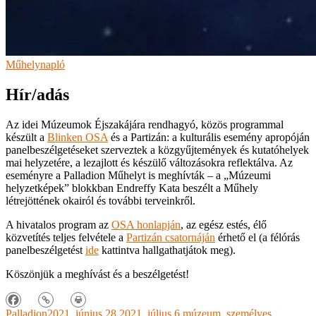
Műhelynapló
Hír/adás
Az idei Múzeumok Éjszakájára rendhagyó, közös programmal
készült a
Blinken OSA
és a Partizán: a kulturális esemény apropóján
panelbeszélgetéseket szerveztek a közgyűjtemények és kutatóhelyek
mai helyzetére, a lezajlott és készülő változásokra reflektálva. Az
eseményre a Palladion Műhelyt is meghívták
–
a „Múzeumi
helyzetképek” blokkban Endreffy Kata beszélt a Műhely
létrejöttének okairól és további terveinkről.
A hivatalos program az
OSA honlapján
, az egész estés, élő
közvetítés teljes felvétele a
Partizán csatornáján
érhető el (a félórás
panelbeszélgetést
ide
kattintva hallgathatjátok meg).
Köszönjük a meghívást és a beszélgetést!
Palladion
2021. június 28.
2021. július 6.
múzeum
,
személyes