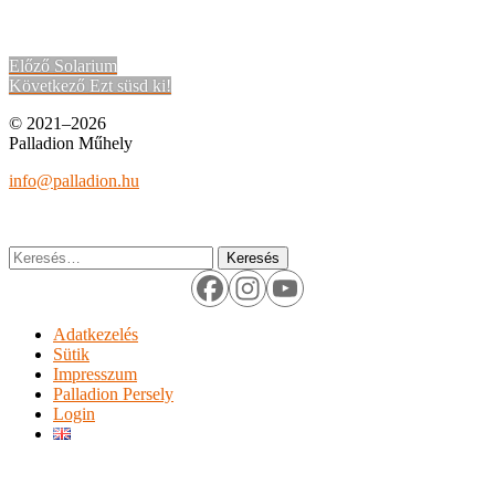
Bejegyzés
Korábbi
Előző
Solarium
bejegyzések:
Következő
Következő
Ezt süsd ki!
navigáció
bejegyzések:
© 2021–2026
Palladion Műhely
info@palladion.hu
Keresés:
Adatkezelés
Sütik
Impresszum
Palladion Persely
Login