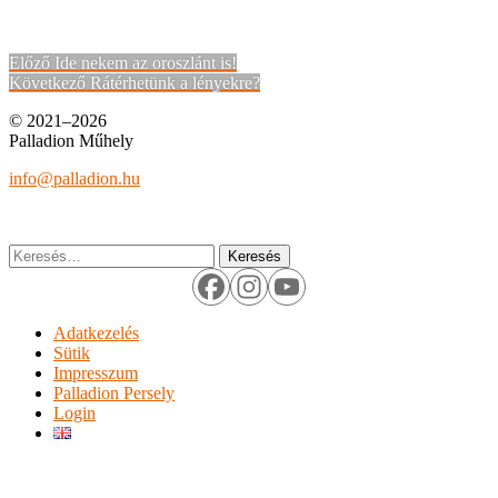
Bejegyzés
Korábbi
Előző
Ide nekem az oroszlánt is!
bejegyzések:
Következő
Következő
Rátérhetünk a lényekre?
navigáció
bejegyzések:
© 2021–2026
Palladion Műhely
info@palladion.hu
Keresés:
Adatkezelés
Sütik
Impresszum
Palladion Persely
Login