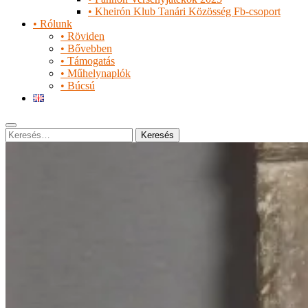
• Kheirón Klub Tanári Közösség Fb-csoport
• Rólunk
• Röviden
• Bővebben
• Támogatás
• Műhelynaplók
• Búcsú
Keresés
Keresés: