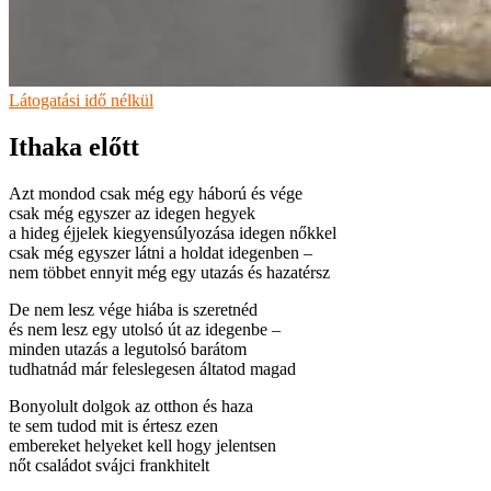
Látogatási idő nélkül
Ithaka előtt
Azt mondod csak még egy háború és vége
csak még egyszer az idegen hegyek
a hideg éjjelek kiegyensúlyozása idegen nőkkel
csak még egyszer látni a holdat idegenben –
nem többet ennyit még egy utazás és hazatérsz
De nem lesz vége hiába is szeretnéd
és nem lesz egy utolsó út az idegenbe –
minden utazás a legutolsó barátom
tudhatnád már feleslegesen áltatod magad
Bonyolult dolgok az otthon és haza
te sem tudod mit is értesz ezen
embereket helyeket kell hogy jelentsen
nőt családot svájci frankhitelt