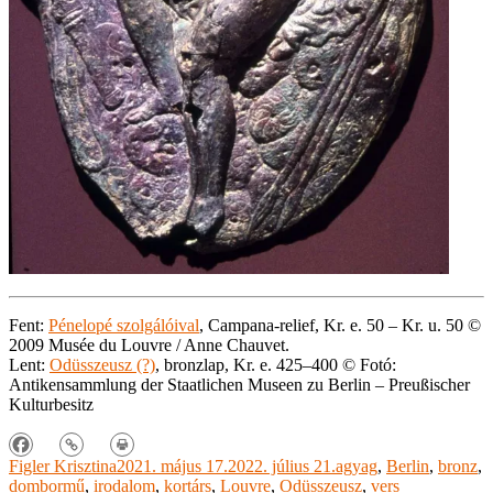
Fent:
Pénelopé szolgálóival
, Campana-relief, Kr. e. 50 – Kr. u. 50 ©
2009 Musée du Louvre / Anne Chauvet.
Lent:
Odüsszeusz (?)
, bronzlap, Kr. e. 425–400 © Fotó:
Antikensammlung der Staatlichen Museen zu Berlin – Preußischer
Kulturbesitz
Figler Krisztina
2021. május 17.
2022. július 21.
agyag
,
Berlin
,
bronz
,
dombormű
,
irodalom
,
kortárs
,
Louvre
,
Odüsszeusz
,
vers