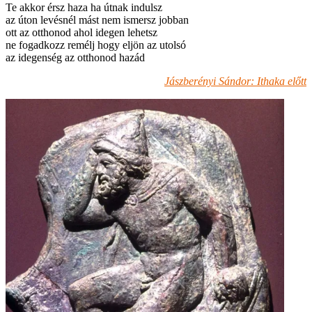
Te akkor érsz haza ha útnak indulsz
az úton levésnél mást nem ismersz jobban
ott az otthonod ahol idegen lehetsz
ne fogadkozz remélj hogy eljön az utolsó
az idegenség az otthonod hazád
Jászberényi Sándor: Ithaka előtt