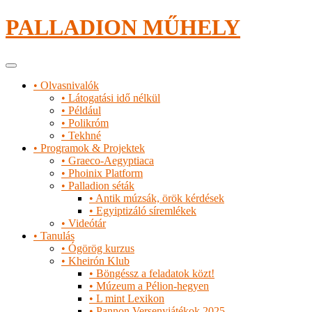
Tartalomhoz
PALLADION MŰHELY
Elsődleges
menü
• Olvasnivalók
• Látogatási idő nélkül
• Például
• Polikróm
• Tekhné
• Programok & Projektek
• Graeco-Aegyptiaca
• Phoinix Platform
• Palladion séták
• Antik múzsák, örök kérdések
• Egyiptizáló síremlékek
• Videótár
• Tanulás
• Ógörög kurzus
• Kheirón Klub
• Böngéssz a feladatok közt!
• Múzeum a Pélion-hegyen
• L mint Lexikon
• Pannon Versenyjátékok 2025