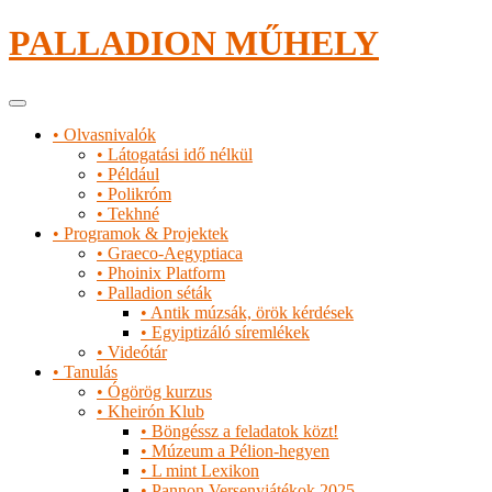
Tartalomhoz
PALLADION MŰHELY
Elsődleges
menü
• Olvasnivalók
• Látogatási idő nélkül
• Például
• Polikróm
• Tekhné
• Programok & Projektek
• Graeco-Aegyptiaca
• Phoinix Platform
• Palladion séták
• Antik múzsák, örök kérdések
• Egyiptizáló síremlékek
• Videótár
• Tanulás
• Ógörög kurzus
• Kheirón Klub
• Böngéssz a feladatok közt!
• Múzeum a Pélion-hegyen
• L mint Lexikon
• Pannon Versenyjátékok 2025