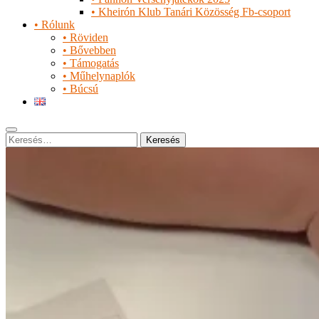
• Kheirón Klub Tanári Közösség Fb-csoport
• Rólunk
• Röviden
• Bővebben
• Támogatás
• Műhelynaplók
• Búcsú
Keresés
Keresés: