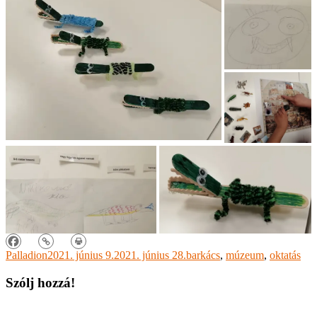
Palladion
2021. június 9.
2021. június 28.
barkács
,
múzeum
,
oktatás
Szólj hozzá!