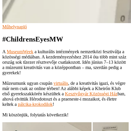
Műhelynapló
#ChildrensEyesMW
A
MuseumWeek
a kulturális intézmények nemzetközi fesztiválja a
közösségi médiában. A kezdeményezéshez 2014 óta több mint száz
ország sok tízezer résztvevője csatlakozott. Idén június 7–13 között
a múzeumi kreativitás van a középpontban – ma, szerdán pedig a
gyerekek!
Múzeumunk ugyan csupán
virtuális
, de a kreativitás igazi, és végre
már nem csak az online térben! Az alábbi képek a Kheirón Klub
első gyerekszakkörén készültek a
Kesztyűgyár Közösségi Ház
ban,
ahová elvittük Hérodotoszt és a praeneste-i mozaikot, és életre
keltek a
pálcika-krokodilok
!
Mi köszönjük, folytatás következik!